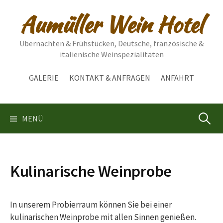
Springe
Aumüller Wein Hotel
zum
Inhalt
Übernachten & Frühstücken, Deutsche, französische &
italienische Weinspezialitäten
GALERIE
KONTAKT & ANFRAGEN
ANFAHRT
Suchen
MENÜ
nach:
Kulinarische Weinprobe
In unserem Probierraum können Sie bei einer
kulinarischen Weinprobe mit allen Sinnen genießen.