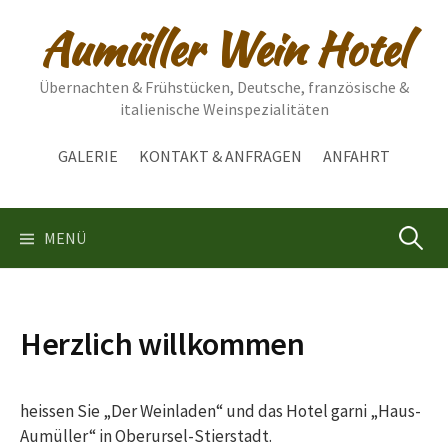
Springe
Aumüller Wein Hotel
zum
Inhalt
Übernachten & Frühstücken, Deutsche, französische &
italienische Weinspezialitäten
GALERIE
KONTAKT & ANFRAGEN
ANFAHRT
Suchen
MENÜ
nach:
Herzlich willkommen
heissen Sie „Der Weinladen“ und das Hotel garni „Haus-
Aumüller“ in Oberursel-Stierstadt.