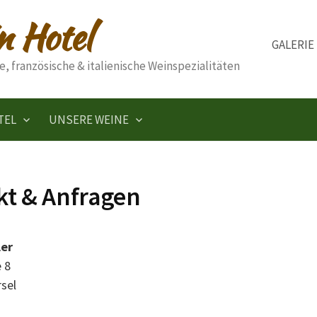
n Hotel
GALERIE
 französische & italienische Weinspezialitäten
TEL
UNSERE WEINE
kt & Anfragen
ler
 8
sel