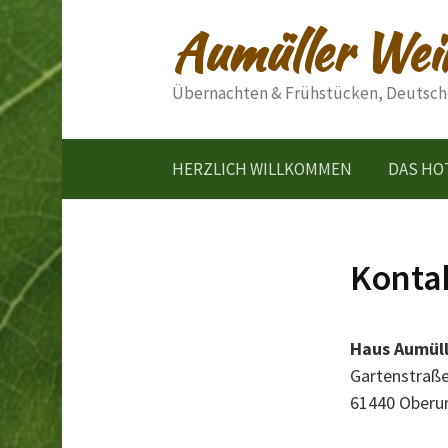
Springe
Aumüller Wei
zum
Inhalt
Übernachten & Frühstücken, Deutsche,
HERZLICH WILLKOMMEN
DAS HO
Konta
Haus Aumül
Gartenstraße
61440 Oberur