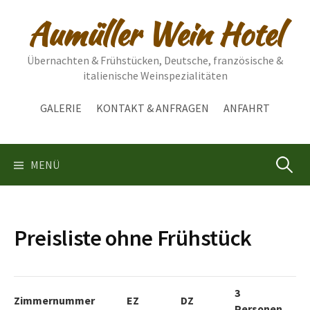
Springe
Aumüller Wein Hotel
zum
Inhalt
Übernachten & Frühstücken, Deutsche, französische &
italienische Weinspezialitäten
GALERIE
KONTAKT & ANFRAGEN
ANFAHRT
Suchen
MENÜ
nach:
Preisliste ohne Frühstück
3
Zimmernummer
EZ
DZ
Personen